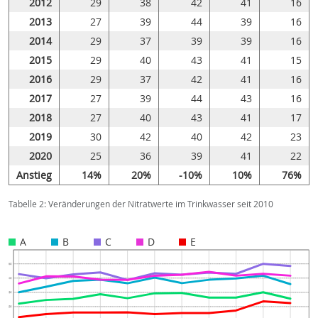
2012
29
38
42
41
16
2013
27
39
44
39
16
2014
29
37
39
39
16
2015
29
40
43
41
15
2016
29
37
42
41
16
2017
27
39
44
43
16
2018
27
40
43
41
17
2019
30
42
40
42
23
2020
25
36
39
41
22
Anstieg
14%
20%
-10%
10%
76%
Tabelle 2: Veränderungen der Nitratwerte im Trinkwasser seit 2010
A
B
C
D
E