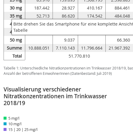
30 mg
187.442
28.927
410.167
884.461
35 mg
52.713
86.620
174.542
484.048
40 mg
21.804
4.183
151.223
270.439
45 mg
50.085
34.897
285.073
50 mg
9.037
66.360
Summe
10.888.051
7.110.143
11.796.664
21.967.392
Total
51.770.810
Tabelle 1: Unterschiedliche Nitratkonzentrationen im Trinkwasser 2018/19, ba
Anzahl der betroffenen EinwohnerInnen (Datenbestand: Juli 2019)
Visualisierung verschiedener
Nitratkonzentrationen im Trinkwasser
2018/19
5 mg/l
10 mg/l
15 | 20 | 25 mg/l