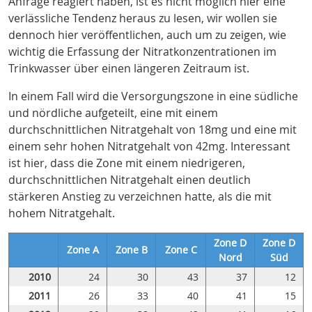
Anfrage reagiert haben, ist es nicht möglich hier eine
verlässliche Tendenz heraus zu lesen, wir wollen sie
dennoch hier veröffentlichen, auch um zu zeigen, wie
wichtig die Erfassung der Nitratkonzentrationen im
Trinkwasser über einen längeren Zeitraum ist.
In einem Fall wird die Versorgungszone in eine südliche
und nördliche aufgeteilt, eine mit einem
durchschnittlichen Nitratgehalt von 18mg und eine mit
einem sehr hohen Nitratgehalt von 42mg. Interessant
ist hier, dass die Zone mit einem niedrigeren,
durchschnittlichen Nitratgehalt einen deutlich
stärkeren Anstieg zu verzeichnen hatte, als die mit
hohem Nitratgehalt.
Zone D
Zone D
Zone A
Zone B
Zone C
Nord
Süd
2010
24
30
43
37
12
2011
26
33
40
41
15