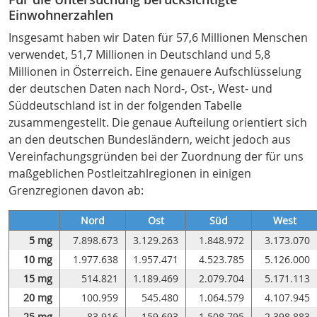
Einwohnerzahlen
Insgesamt haben wir Daten für 57,6 Millionen Menschen
verwendet, 51,7 Millionen in Deutschland und 5,8
Millionen in Österreich. Eine genauere Aufschlüsselung
der deutschen Daten nach Nord-, Ost-, West- und
Süddeutschland ist in der folgenden Tabelle
zusammengestellt. Die genaue Aufteilung orientiert sich
an den deutschen Bundesländern, weicht jedoch aus
Vereinfachungsgründen bei der Zuordnung der für uns
maßgeblichen Postleitzahlregionen in einigen
Grenzregionen davon ab:
Nord
Ost
Süd
West
5 mg
7.898.673
3.129.263
1.848.972
3.173.070
10 mg
1.977.638
1.957.471
4.523.785
5.126.000
15 mg
514.821
1.189.469
2.079.704
5.171.113
20 mg
100.959
545.480
1.064.579
4.107.945
25 mg
83.916
159.693
1.508.795
2.398.883